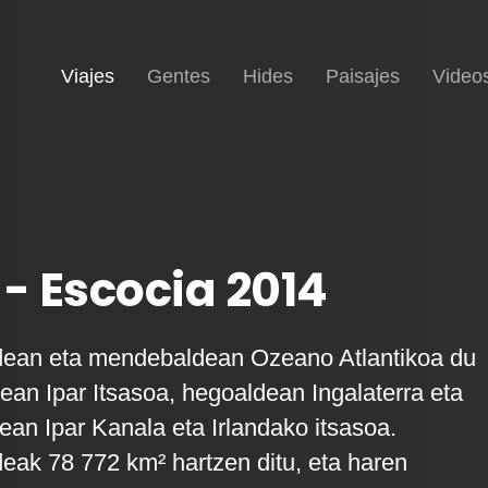
(current)
Inicio
Viajes
Gentes
Hides
Paisajes
Video
 - Escocia 2014
ldean eta mendebaldean Ozeano Atlantikoa du
ean Ipar Itsasoa, hegoaldean Ingalaterra eta
n Ipar Kanala eta Irlandako itsasoa.
deak 78 772 km² hartzen ditu, eta haren