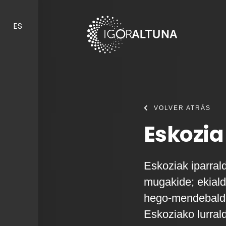
Skip to content
ES
VOLVER ATRÁS
Eskozia
Eskoziak iparra
mugakide; ekiald
hego-mendebaldea
Eskoziako lurral