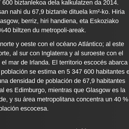
 600 biztanlekoa dela kalkulatzen da 2014.
an nahi du 67,9 biztanle dituela km²-ko. Hiria
asgow, berriz, hiri handiena, eta Eskoziako
 %40 biltzen du metropoli-areak.
 norte y oeste con el océano Atlántico; al este
rte, al sur con Inglaterra y al suroeste con el
 el mar de Irlanda. El territorio escocés abarca
 población se estima en 5 347 600 habitantes 
 una densidad de población de 67,9 habitantes
tal es Edimburgo, mientras que Glasgow es la
e, y su área metropolitana concentra un 40 %
oblación escocesa.