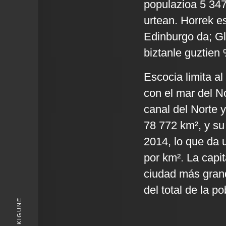
populazioa 5 347
urtean. Horrek es
Edinburgo da; Gl
biztanle guztien
Escocia limita al
con el mar del No
canal del Norte y
78 772 km², y su
2014,​ lo que da
por km². La capi
ciudad más grand
del total de la p
KIGUNE