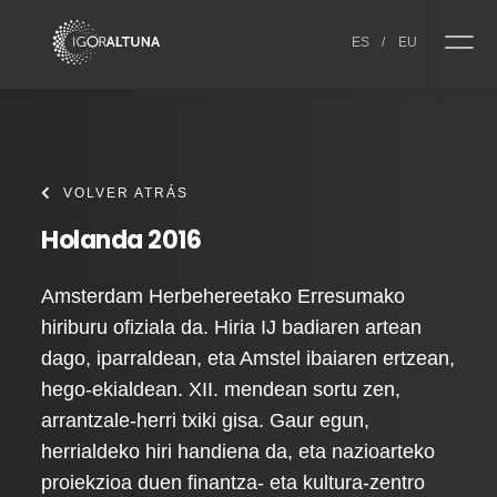
Skip to content
ES
/
EU
VOLVER ATRÁS
Holanda 2016
Amsterdam Herbehereetako Erresumako
hiriburu ofiziala da. Hiria IJ badiaren artean
dago, iparraldean, eta Amstel ibaiaren ertzean,
hego-ekialdean. XII. mendean sortu zen,
arrantzale-herri txiki gisa. Gaur egun,
herrialdeko hiri handiena da, eta nazioarteko
proiekzioa duen finantza- eta kultura-zentro