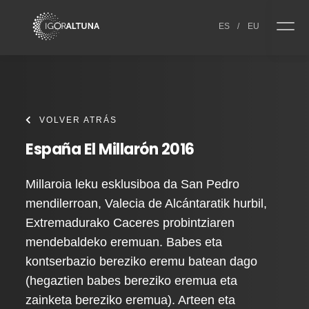
Skip to content
ES
/
EU
VOLVER ATRÁS
España El Millarón 2016
Millaroia leku esklusiboa da San Pedro
mendilerroan, Valecia de Alcántaratik hurbil,
Extremadurako Caceres probintziaren
mendebaldeko eremuan. Babes eta
kontserbazio bereziko eremu batean dago
(hegaztien babes bereziko eremua eta
zainketa bereziko eremua). Arteen eta