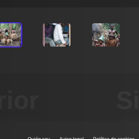
rior
S