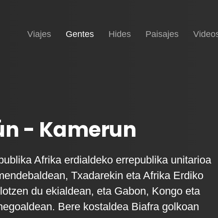
(current)
Inicio
Viajes
Gentes
Hides
Paisajes
Video
n - Kamerun
blika Afrika erdialdeko errepublika unitarioa
-mendebaldean, Txadarekin eta Afrika Erdiko
 lotzen du ekialdean, eta Gabon, Kongo eta
hegoaldean. Bere kostaldea Biafra golkoan