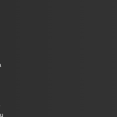
a
y
Su