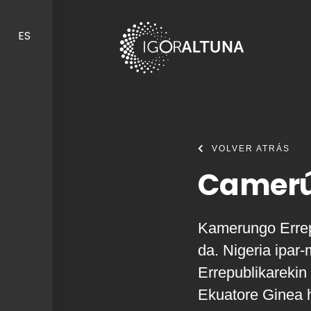
Skip to content
ES
VOLVER ATRÁS
Camerú
Kamerungo Errepu
da. Nigeria ipar
Errepublikarekin
Ekuatore Ginea 