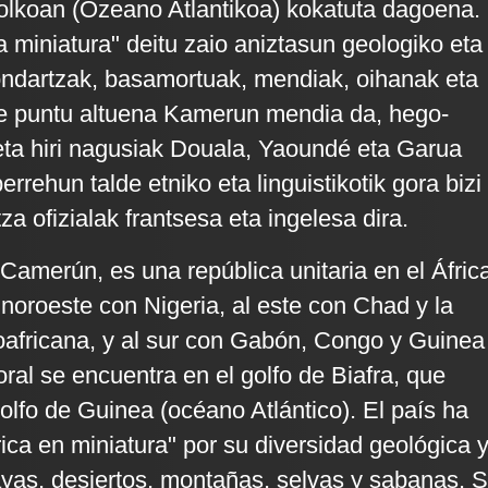
olkoan (Ozeano Atlantikoa) kokatuta dagoena.
a miniatura" deitu zaio aniztasun geologiko eta
hondartzak, basamortuak, mendiak, oihanak eta
re puntu altuena Kamerun mendia da, hego-
ta hiri nagusiak Douala, Yaoundé eta Garua
errehun talde etniko eta linguistikotik gora bizi
za ofizialak frantsesa eta ingelesa dira.
Camerún, es una república unitaria en el Áfric
l noroeste con Nigeria, al este con Chad y la
africana, y al sur con Gabón, Congo y Guinea
toral se encuentra en el golfo de Biafra, que
olfo de Guinea (océano Atlántico). El país ha
ica en miniatura" por su diversidad geológica 
layas, desiertos, montañas, selvas y sabanas. 