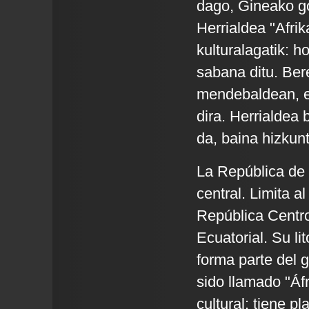
dago, Gineako g
Herrialdea "Afrik
kulturalagatik: 
sabana ditu. Be
mendebaldean, e
dira. Herrialdea b
da, baina hizkunt
La República de 
central. Limita a
República Centro
Ecuatorial. Su li
forma parte del g
sido llamado "Áfr
cultural: tiene p